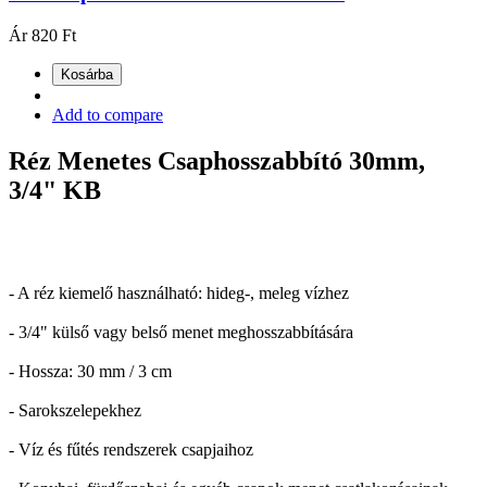
Ár
820 Ft
Kosárba
Add to compare
Réz Menetes Csaphosszabbító 30mm,
3/4" KB
- A réz kiemelő használható: hideg-, meleg vízhez
- 3/4" külső vagy belső menet meghosszabbítására
- Hossza: 30 mm / 3 cm
- Sarokszelepekhez
- Víz és fűtés rendszerek csapjaihoz