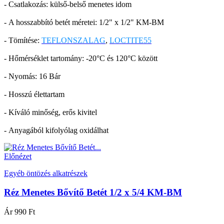
- Csatlakozás: külső-belső menetes idom
- A hosszabbító betét méretei: 1/2" x 1/2" KM-BM
- Tömítése:
TEFLONSZALAG
,
LOCTITE55
- Hőmérséklet tartomány: -20°C és 120°C között
- Nyomás: 16 Bár
- Hosszú élettartam
- Kíváló minőség, erős kivitel
- Anyagából kifolyólag oxidálhat
Előnézet
Egyéb öntözés alkatrészek
Réz Menetes Bővítő Betét 1/2 x 5/4 KM-BM
Ár
990 Ft