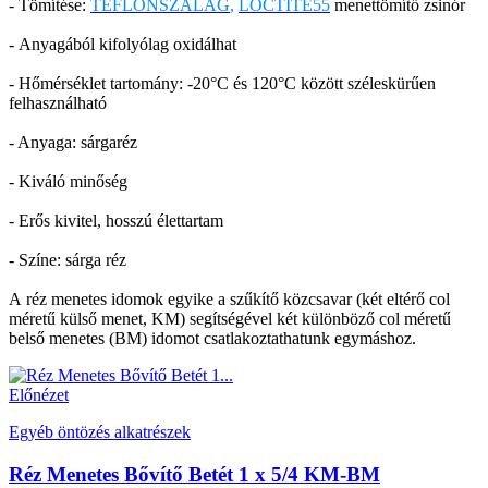
- Tömítése:
TEFLONSZALAG
,
LOCTITE55
menettömítő zsinór
- Anyagából kifolyólag oxidálhat
- Hőmérséklet tartomány: -20°C és 120°C között széleskürűen
felhasználható
- Anyaga: sárgaréz
- Kiváló minőség
- Erős kivitel, hosszú élettartam
- Színe: sárga réz
A réz menetes idomok egyike a szűkítő közcsavar (két eltérő col
méretű külső menet, KM) segítségével két különböző col méretű
belső menetes (BM) idomot csatlakoztathatunk egymáshoz.
Előnézet
Egyéb öntözés alkatrészek
Réz Menetes Bővítő Betét 1 x 5/4 KM-BM