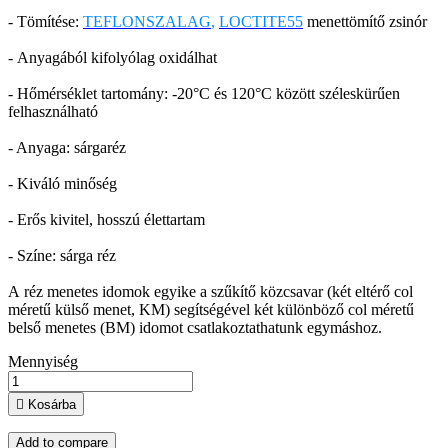
- Tömítése:
TEFLONSZALAG
,
LOCTITE55
menettömítő zsinór
- Anyagából kifolyólag oxidálhat
- Hőmérséklet tartomány: -20°C és 120°C között széleskürűen
felhasználható
- Anyaga: sárgaréz
- Kiváló minőség
- Erős kivitel, hosszú élettartam
- Színe: sárga réz
A réz menetes idomok egyike a szűkítő közcsavar (két eltérő col
méretű külső menet, KM) segítségével két különböző col méretű
belső menetes (BM) idomot csatlakoztathatunk egymáshoz.
Mennyiség

Kosárba
Add to compare