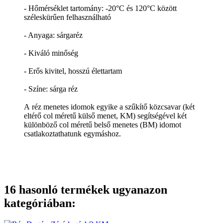
- Hőmérséklet tartomány: -20°C és 120°C között
széleskürűen felhasználható
- Anyaga: sárgaréz
- Kiváló minőség
- Erős kivitel, hosszú élettartam
- Színe: sárga réz
A réz menetes idomok egyike a szűkítő közcsavar (két
eltérő col méretű külső menet, KM) segítségével két
különböző col méretű belső menetes (BM) idomot
csatlakoztathatunk egymáshoz.
16 hasonló termékek ugyanazon
kategóriában: