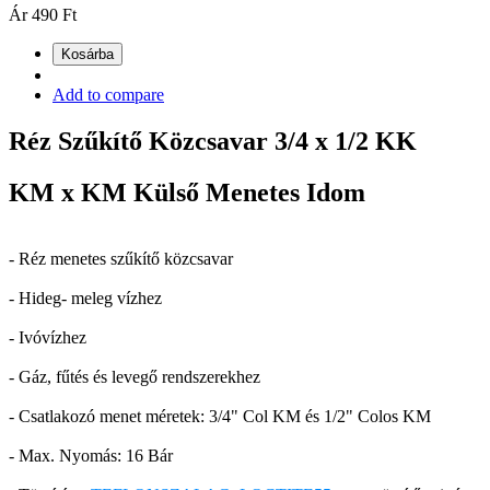
Ár
490 Ft
Kosárba
Add to compare
Réz Szűkítő Közcsavar 3/4 x 1/2 KK
KM x KM Külső Menetes Idom
- Réz menetes szűkítő közcsavar
- Hideg- meleg vízhez
- Ivóvízhez
- Gáz, fűtés és levegő rendszerekhez
- Csatlakozó menet méretek: 3/4" Col KM és 1/2" Colos KM
- Max. Nyomás: 16 Bár