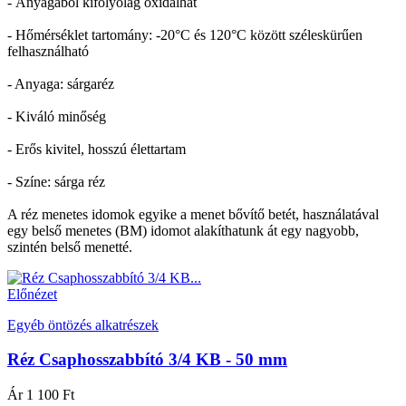
- Anyagából kifolyólag oxidálhat
- Hőmérséklet tartomány: -20°C és 120°C között széleskürűen
felhasználható
- Anyaga: sárgaréz
- Kiváló minőség
- Erős kivitel, hosszú élettartam
- Színe: sárga réz
A réz menetes idomok egyike a menet bővítő betét, használatával
egy belső menetes (BM) idomot alakíthatunk át egy nagyobb,
szintén belső menetté.
Előnézet
Egyéb öntözés alkatrészek
Réz Csaphosszabbító 3/4 KB - 50 mm
Ár
1 100 Ft