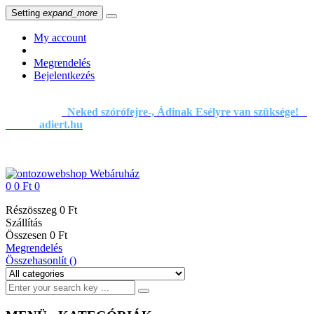
Setting
expand_more
My account
Megrendelés
Bejelentkezés
Neked szórófejre-, Ádinak Esélyre van szüksége!
adiert.hu
0
0 Ft
0
Részösszeg
0 Ft
Szállítás
Összesen
0 Ft
Megrendelés
Összehasonlít (
)