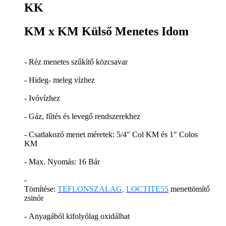
KK
KM x KM Külső Menetes Idom
- Réz menetes szűkítő közcsavar
- Hideg- meleg vízhez
- Ivóvízhez
- Gáz, fűtés és levegő rendszerekhez
- Csatlakozó menet méretek: 5/4" Col KM és 1" Colos
KM
- Max. Nyomás: 16 Bár
-
Tömítése:
TEFLONSZALAG
,
LOCTITE55
menettömítő
zsinór
- Anyagából kifolyólag oxidálhat