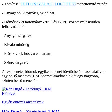
- Tömítése:
TEFLONSZALAG
,
LOCTITE55
menettömítő zsinór
- Anyagából kifolyólag oxidálhat
- Hőmérséklet tartomány: -20°C és 120°C között széleskürűen
felhasználható
- Anyaga: sárgaréz
- Kiváló minőség
- Erős kivitel, hosszú élettartam
- Színe: sárga réz
A réz menetes idomok egyike a menet bővítő betét, használatával
egy belső menetes (BM) idomot alakíthatunk át egy nagyobb,
szintén belső menetté.
Előnézet
Egyéb öntözés alkatrészek
Réz Dugó - Záródugó 1 KM