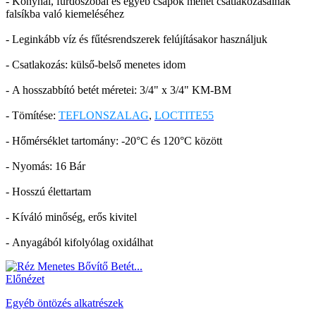
- Konyhai, fürdőszobai és egyéb csapok menet csatlakozásainak
falsíkba való kiemeléséhez
- Leginkább víz és fűtésrendszerek felújításakor használjuk
- Csatlakozás: külső-belső menetes idom
- A hosszabbító betét méretei: 3/4" x 3/4" KM-BM
- Tömítése:
TEFLONSZALAG
,
LOCTITE55
- Hőmérséklet tartomány: -20°C és 120°C között
- Nyomás: 16 Bár
- Hosszú élettartam
- Kíváló minőség, erős kivitel
- Anyagából kifolyólag oxidálhat
Előnézet
Egyéb öntözés alkatrészek