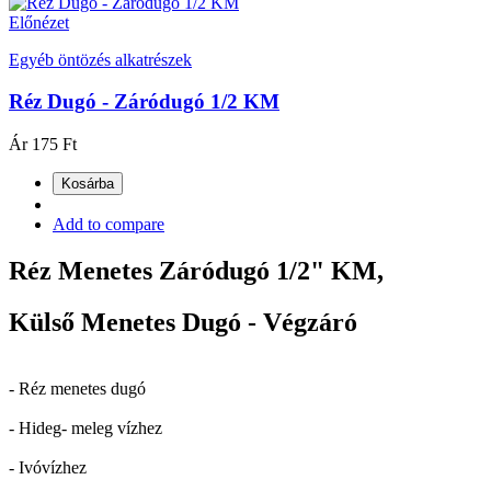
Előnézet
Egyéb öntözés alkatrészek
Réz Dugó - Záródugó 1/2 KM
Ár
175 Ft
Kosárba
Add to compare
Réz Menetes Záródugó 1/2" KM,
Külső Menetes Dugó - Végzáró
- Réz menetes dugó
- Hideg- meleg vízhez
- Ivóvízhez