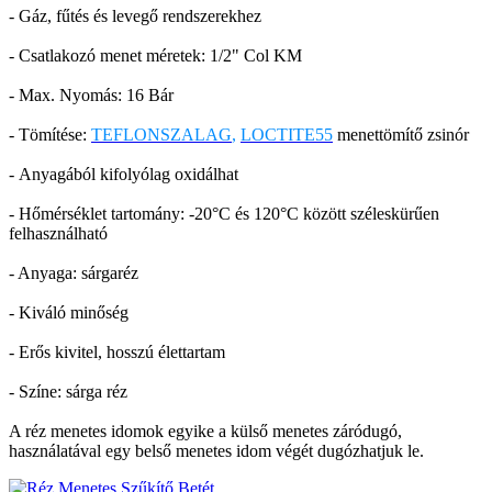
- Gáz, fűtés és levegő rendszerekhez
- Csatlakozó menet méretek: 1/2" Col KM
- Max. Nyomás: 16 Bár
- Tömítése:
TEFLONSZALAG
,
LOCTITE55
menettömítő zsinór
- Anyagából kifolyólag oxidálhat
- Hőmérséklet tartomány: -20°C és 120°C között széleskürűen
felhasználható
- Anyaga: sárgaréz
- Kiváló minőség
- Erős kivitel, hosszú élettartam
- Színe: sárga réz
A réz menetes idomok egyike a külső menetes záródugó,
használatával egy belső menetes idom végét dugózhatjuk le.