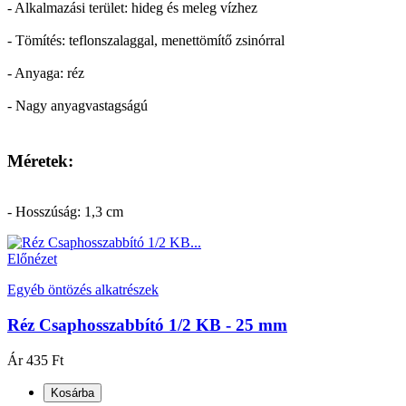
- Alkalmazási terület: hideg és meleg vízhez
- Tömítés: teflonszalaggal, menettömítő zsinórral
- Anyaga: réz
- Nagy anyagvastagságú
Méretek:
- Hosszúság: 1,3 cm
Előnézet
Egyéb öntözés alkatrészek
Réz Csaphosszabbító 1/2 KB - 25 mm
Ár
435 Ft
Kosárba