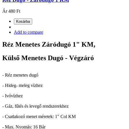
Ár
480 Ft
Kosárba
Add to compare
Réz Menetes Záródugó 1" KM,
Külső Menetes Dugó - Végzáró
- Réz menetes dugó
- Hideg- meleg vízhez
- Ivóvízhez
- Gáz, fűtés és levegő rendszerekhez
- Csatlakozó menet méretek: 1" Col KM
- Max. Nyomás: 16 Bár