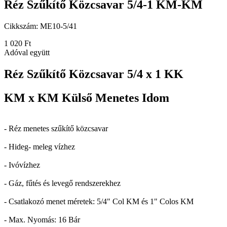
Réz Szűkítő Közcsavar 5/4-1 KM-KM
Cikkszám:
ME10-5/41
1 020 Ft
Adóval együtt
Réz Szűkítő Közcsavar 5/4 x 1 KK
KM x KM Külső Menetes Idom
- Réz menetes szűkítő közcsavar
- Hideg- meleg vízhez
- Ivóvízhez
- Gáz, fűtés és levegő rendszerekhez
- Csatlakozó menet méretek: 5/4" Col KM és 1" Colos KM
- Max. Nyomás: 16 Bár