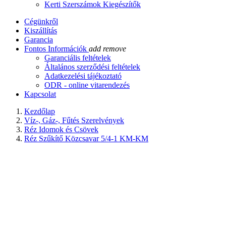
Kerti Szerszámok Kiegészítők
Cégünkről
Kiszállítás
Garancia
Fontos Információk
add
remove
Garanciális feltételek
Általános szerződési feltételek
Adatkezelési tájékoztató
ODR - online vitarendezés
Kapcsolat
Kezdőlap
Víz-, Gáz-, Fűtés Szerelvények
Réz Idomok és Csövek
Réz Szűkítő Közcsavar 5/4-1 KM-KM