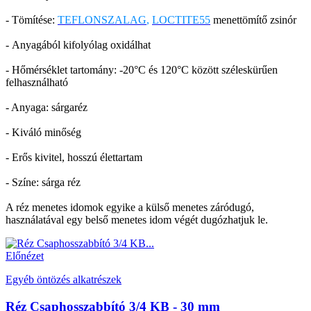
- Tömítése:
TEFLONSZALAG
,
LOCTITE55
menettömítő zsinór
- Anyagából kifolyólag oxidálhat
- Hőmérséklet tartomány: -20°C és 120°C között széleskürűen
felhasználható
- Anyaga: sárgaréz
- Kiváló minőség
- Erős kivitel, hosszú élettartam
- Színe: sárga réz
A réz menetes idomok egyike a külső menetes záródugó,
használatával egy belső menetes idom végét dugózhatjuk le.
Előnézet
Egyéb öntözés alkatrészek
Réz Csaphosszabbító 3/4 KB - 30 mm