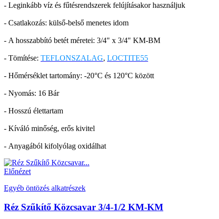
- Leginkább víz és fűtésrendszerek felújításakor használjuk
- Csatlakozás: külső-belső menetes idom
- A hosszabbító betét méretei: 3/4" x 3/4" KM-BM
- Tömítése:
TEFLONSZALAG
,
LOCTITE55
- Hőmérséklet tartomány: -20°C és 120°C között
- Nyomás: 16 Bár
- Hosszú élettartam
- Kíváló minőség, erős kivitel
- Anyagából kifolyólag oxidálhat
Előnézet
Egyéb öntözés alkatrészek
Réz Szűkítő Közcsavar 3/4-1/2 KM-KM