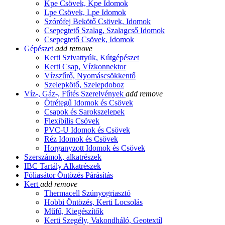
Kpe Csövek, Kpe Idomok
Lpe Csövek, Lpe Idomok
Szórófej Bekötő Csövek, Idomok
Csepegtető Szalag, Szalagcső Idomok
Csepegtető Csövek, Idomok
Gépészet
add
remove
Kerti Szivattyúk, Kútgépészet
Kerti Csap, Vízkonnektor
Vízszűrő, Nyomáscsökkentő
Szelepkötő, Szelepdoboz
Víz-, Gáz-, Fűtés Szerelvények
add
remove
Ötrétegű Idomok és Csövek
Csapok és Sarokszelepek
Flexibilis Csövek
PVC-U Idomok és Csövek
Réz Idomok és Csövek
Horganyzott Idomok és Csövek
Szerszámok, alkatrészek
IBC Tartály Alkatrészek
Fóliasátor Öntözés Párásítás
Kert
add
remove
Thermacell Szúnyogriasztó
Hobbi Öntözés, Kerti Locsolás
Műfű, Kiegészítők
Kerti Szegély, Vakondháló, Geotextíl