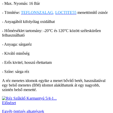
- Max. Nyomás: 16 Bár
- Tömítése:
TEFLONSZALAG
,
LOCTITE55
menettömítő zsinór
- Anyagából kifolyólag oxidálhat
- Hőmérséklet tartomány: -20°C és 120°C között széleskürűen
felhasználható
- Anyaga: sárgaréz
- Kiváló minőség
- Erős kivitel, hosszú élettartam
- Színe: sárga réz
A réz menetes idomok egyike a menet bővítő betét, használatával
egy belső menetes (BM) idomot alakíthatunk át egy nagyobb,
szintén belső menetté.
Előnézet
Egyéb öntözés alkatrészek