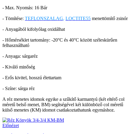
- Max. Nyomás: 16 Bár
- Tömítése:
TEFLONSZALAG
,
LOCTITE55
menettömítő zsinór
- Anyagából kifolyólag oxidálhat
- Hőmérséklet tartomány: -20°C és 40°C között széleskürűen
felhasználható
- Anyaga: sárgaréz
- Kiváló minőség
- Erős kivitel, hosszú élettartam
- Színe: sárga réz
A réz menetes idomok egyike a szűkítő karmantyú (két eltérő col
méretű belső menet, BM) segítségével két különböző col méretű
külső menetes (KM) idomot csatlakoztathatunk egymáshoz.
Előnézet