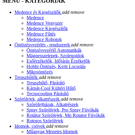
MENÜ - KATEGÓRIÁK
Medence és Kiegészítők
add
remove
Medence
Medence Vegyszer
Medence Kiegészítők
Medence Fűtés
Medence Robotok
Öntözésvezérlés - rendszerek
add
remove
Öntözésvezérlő Automatikák
Mágnesszelepek, Szolenoidok
Esőérzékelők, Időjárás Érzékelők
Hobbi Öntözés, Kerti Locsolás
Mikroöntözés
Teraszhűtők
add
remove
Teraszhűtő, Párásító
Kárpát-Cool Kültéri Hűtő
Tecnocooling Párásító
Szórófejek, alkatrészeik
add
remove
Szórófejházak, Alkatrészek
Spray Szórófejek, Pro Spray Fúvókák
Rotátor Szórófejek, Mp Rotator Fúvókák
Rotoros Szórófejek
Idomok, csövek
add
remove
Műanyag Menetes Idomok