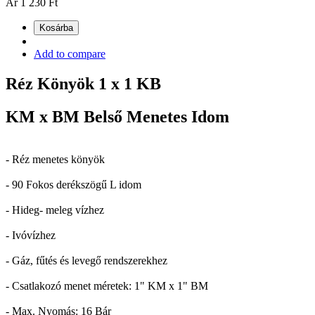
Ár
1 230 Ft
Kosárba
Add to compare
Réz Könyök 1 x 1 KB
KM x BM Belső Menetes Idom
- Réz menetes könyök
- 90 Fokos derékszögű L idom
- Hideg- meleg vízhez
- Ivóvízhez
- Gáz, fűtés és levegő rendszerekhez
- Csatlakozó menet méretek: 1" KM x 1" BM
- Max. Nyomás: 16 Bár