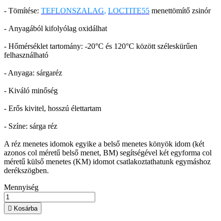
- Tömítése:
TEFLONSZALAG
,
LOCTITE55
menettömítő zsinór
- Anyagából kifolyólag oxidálhat
- Hőmérséklet tartomány: -20°C és 120°C között széleskürűen
felhasználható
- Anyaga: sárgaréz
- Kiváló minőség
- Erős kivitel, hosszú élettartam
- Színe: sárga réz
A réz menetes idomok egyike a belső menetes könyök idom (két
azonos col méretű belső menet, BM) segítségével két egyforma col
méretű külső menetes (KM) idomot csatlakoztathatunk egymáshoz
derékszögben.
Mennyiség

Kosárba