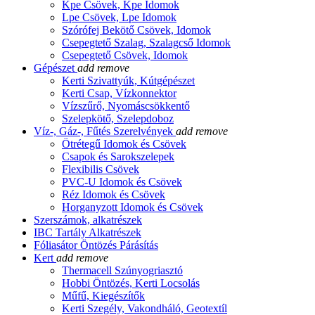
Kpe Csövek, Kpe Idomok
Lpe Csövek, Lpe Idomok
Szórófej Bekötő Csövek, Idomok
Csepegtető Szalag, Szalagcső Idomok
Csepegtető Csövek, Idomok
Gépészet
add
remove
Kerti Szivattyúk, Kútgépészet
Kerti Csap, Vízkonnektor
Vízszűrő, Nyomáscsökkentő
Szelepkötő, Szelepdoboz
Víz-, Gáz-, Fűtés Szerelvények
add
remove
Ötrétegű Idomok és Csövek
Csapok és Sarokszelepek
Flexibilis Csövek
PVC-U Idomok és Csövek
Réz Idomok és Csövek
Horganyzott Idomok és Csövek
Szerszámok, alkatrészek
IBC Tartály Alkatrészek
Fóliasátor Öntözés Párásítás
Kert
add
remove
Thermacell Szúnyogriasztó
Hobbi Öntözés, Kerti Locsolás
Műfű, Kiegészítők
Kerti Szegély, Vakondháló, Geotextíl