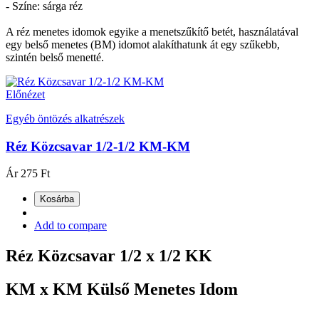
- Színe: sárga réz
A réz menetes idomok egyike a menetszűkítő betét, használatával
egy belső menetes (BM) idomot alakíthatunk át egy szűkebb,
szintén belső menetté.
Előnézet
Egyéb öntözés alkatrészek
Réz Közcsavar 1/2-1/2 KM-KM
Ár
275 Ft
Kosárba
Add to compare
Réz Közcsavar 1/2 x 1/2 KK
KM x KM Külső Menetes Idom