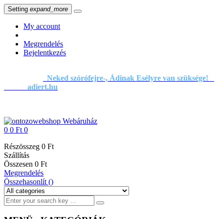
Setting
expand_more
My account
Megrendelés
Bejelentkezés
Neked szórófejre-, Ádinak Esélyre van szüksége!
adiert.hu
0
0 Ft
0
Részösszeg
0 Ft
Szállítás
Összesen
0 Ft
Megrendelés
Összehasonlít (
)