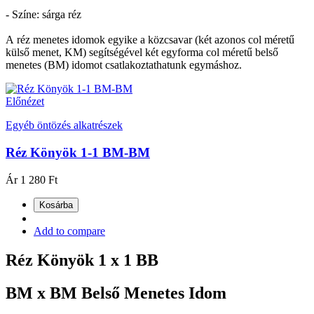
- Színe: sárga réz
A réz menetes idomok egyike a közcsavar (két azonos col méretű
külső menet, KM) segítségével két egyforma col méretű belső
menetes (BM) idomot csatlakoztathatunk egymáshoz.
Előnézet
Egyéb öntözés alkatrészek
Réz Könyök 1-1 BM-BM
Ár
1 280 Ft
Kosárba
Add to compare
Réz Könyök 1 x 1 BB
BM x BM Belső Menetes Idom