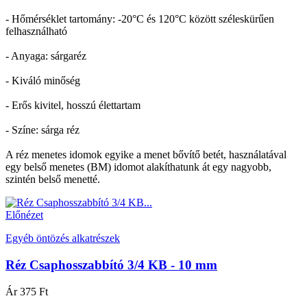
- Hőmérséklet tartomány: -20°C és 120°C között széleskürűen
felhasználható
- Anyaga: sárgaréz
- Kiváló minőség
- Erős kivitel, hosszú élettartam
- Színe: sárga réz
A réz menetes idomok egyike a menet bővítő betét, használatával
egy belső menetes (BM) idomot alakíthatunk át egy nagyobb,
szintén belső menetté.
Előnézet
Egyéb öntözés alkatrészek
Réz Csaphosszabbító 3/4 KB - 10 mm
Ár
375 Ft