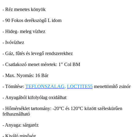
- Réz menetes könyök
- 90 Fokos derékszögű L idom
- Hideg- meleg vízhez
- Ivóvízhez
- Gáz, fűtés és levegő rendszerekhez
- Csatlakozó menet méretek: 1" Col BM
- Max. Nyomás: 16 Bár
- Tömítése:
TEFLONSZALAG
,
LOCTITE55
menettömítő zsinór
- Anyagából kifolyólag oxidálhat
- Hőmérséklet tartomány: -20°C és 120°C között széleskürűen
felhasználható
- Anyaga: sárgaréz
- Kiváló minőség