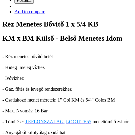
Kosárba
Add to compare
Réz Menetes Bővítő 1 x 5/4 KB
KM x BM Külső - Belső Menetes Idom
- Réz menetes bővítő betét
- Hideg- meleg vízhez
- Ivóvízhez
- Gáz, fűtés és levegő rendszerekhez
- Csatlakozó menet méretek: 1" Col KM és 5/4" Colos BM
- Max. Nyomás: 16 Bár
- Tömítése:
TEFLONSZALAG
,
LOCTITE55
menettömítő zsinór
- Anyagából kifolyólag oxidálhat