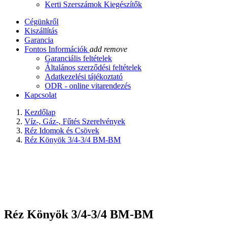
Kerti Szerszámok Kiegészítők
Cégünkről
Kiszállítás
Garancia
Fontos Információk
add
remove
Garanciális feltételek
Általános szerződési feltételek
Adatkezelési tájékoztató
ODR - online vitarendezés
Kapcsolat
Kezdőlap
Víz-, Gáz-, Fűtés Szerelvények
Réz Idomok és Csövek
Réz Könyök 3/4-3/4 BM-BM
Réz Könyök 3/4-3/4 BM-BM