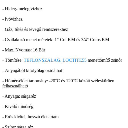
- Hideg- meleg vízhez
- Ivóvízhez
- Gáz, fűtés és levegő rendszerekhez
- Csatlakozó menet méretek: 1" Col KM és 3/4" Colos KM
- Max. Nyomás: 16 Bár
- Tömítése:
TEFLONSZALAG
,
LOCTITE55
menettömítő zsinór
- Anyagából kifolyólag oxidálhat
- Hőmérséklet tartomány: -20°C és 120°C között széleskürűen
felhasználható
- Anyaga: sárgaréz
- Kiváló minőség
- Erős kivitel, hosszú élettartam
- Színe: sárga réz