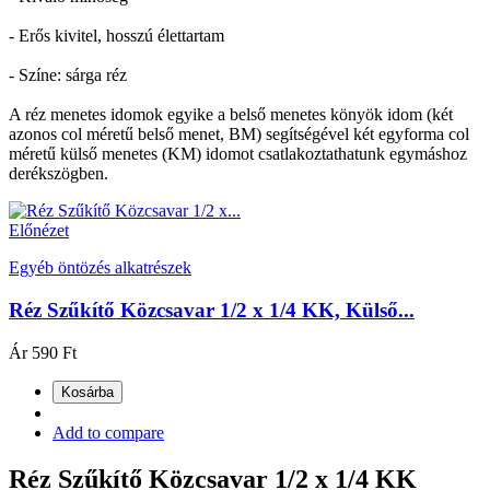
- Erős kivitel, hosszú élettartam
- Színe: sárga réz
A réz menetes idomok egyike a belső menetes könyök idom (két
azonos col méretű belső menet, BM) segítségével két egyforma col
méretű külső menetes (KM) idomot csatlakoztathatunk egymáshoz
derékszögben.
Előnézet
Egyéb öntözés alkatrészek
Réz Szűkítő Közcsavar 1/2 x 1/4 KK, Külső...
Ár
590 Ft
Kosárba
Add to compare
Réz Szűkítő Közcsavar 1/2 x 1/4 KK