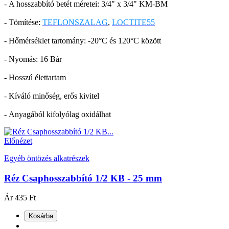
- A hosszabbító betét méretei: 3/4" x 3/4" KM-BM
- Tömítése:
TEFLONSZALAG
,
LOCTITE55
- Hőmérséklet tartomány: -20°C és 120°C között
- Nyomás: 16 Bár
- Hosszú élettartam
- Kíváló minőség, erős kivitel
- Anyagából kifolyólag oxidálhat
Előnézet
Egyéb öntözés alkatrészek
Réz Csaphosszabbító 1/2 KB - 25 mm
Ár
435 Ft
Kosárba