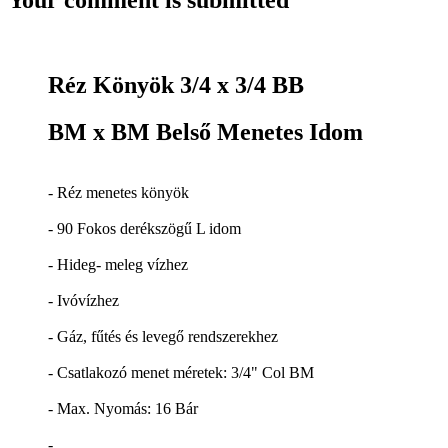
Your comment is submitted
Réz Könyök 3/4 x 3/4 BB
BM x BM Belső Menetes Idom
- Réz menetes könyök
- 90 Fokos derékszögű L idom
- Hideg- meleg vízhez
- Ivóvízhez
- Gáz, fűtés és levegő rendszerekhez
- Csatlakozó menet méretek: 3/4" Col BM
- Max. Nyomás: 16 Bár
-