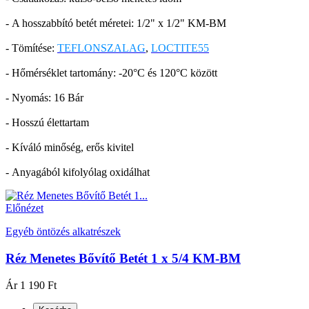
- A hosszabbító betét méretei: 1/2" x 1/2" KM-BM
- Tömítése:
TEFLONSZALAG
,
LOCTITE55
- Hőmérséklet tartomány: -20°C és 120°C között
- Nyomás: 16 Bár
- Hosszú élettartam
- Kíváló minőség, erős kivitel
- Anyagából kifolyólag oxidálhat
Előnézet
Egyéb öntözés alkatrészek
Réz Menetes Bővítő Betét 1 x 5/4 KM-BM
Ár
1 190 Ft