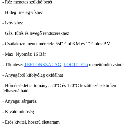
- Réz menetes szűkítő betét
- Hideg- meleg vízhez
- Ivóvízhez
- Gáz, fűtés és levegő rendszerekhez
- Csatlakozó menet méretek: 5/4" Col KM és 1" Colos BM
- Max. Nyomás: 16 Bár
- Tömítése:
TEFLONSZALAG
,
LOCTITE55
menettömítő zsinór
- Anyagából kifolyólag oxidálhat
- Hőmérséklet tartomány: -20°C és 120°C között széleskürűen
felhasználható
- Anyaga: sárgaréz
- Kiváló minőség
- Erős kivitel, hosszú élettartam