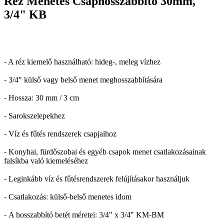
Réz Menetes Csaphosszabbító 30mm,
3/4" KB
- A réz kiemelő használható: hideg-, meleg vízhez
- 3/4" külső vagy belső menet meghosszabbítására
- Hossza: 30 mm / 3 cm
- Sarokszelepekhez
- Víz és fűtés rendszerek csapjaihoz
- Konyhai, fürdőszobai és egyéb csapok menet csatlakozásainak
falsíkba való kiemeléséhez
- Leginkább víz és fűtésrendszerek felújításakor használjuk
- Csatlakozás: külső-belső menetes idom
- A hosszabbító betét méretei: 3/4" x 3/4" KM-BM