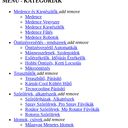
MENÜ - KATEGÓRIÁK
Medence és Kiegészítők
add
remove
Medence
Medence Vegyszer
Medence Kiegészítők
Medence Fűtés
Medence Robotok
Öntözésvezérlés - rendszerek
add
remove
Öntözésvezérlő Automatikák
Mágnesszelepek, Szolenoidok
Esőérzékelők, Időjárás Érzékelők
Hobbi Öntözés, Kerti Locsolás
Mikroöntözés
Teraszhűtők
add
remove
Teraszhűtő, Párásító
Kárpát-Cool Kültéri Hűtő
Tecnocooling Párásító
Szórófejek, alkatrészeik
add
remove
Szórófejházak, Alkatrészek
Spray Szórófejek, Pro Spray Fúvókák
Rotátor Szórófejek, Mp Rotator Fúvókák
Rotoros Szórófejek
Idomok, csövek
add
remove
Műanyag Menetes Idomok