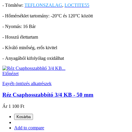
- Tömítése:
TEFLONSZALAG
,
LOCTITE55
- Hőmérséklet tartomány: -20°C és 120°C között
- Nyomás: 16 Bár
- Hosszú élettartam
- Kíváló minőség, erős kivitel
- Anyagából kifolyólag oxidálhat
Előnézet
Egyéb öntözés alkatrészek
Réz Csaphosszabbító 3/4 KB - 50 mm
Ár
1 100 Ft
Kosárba
Add to compare