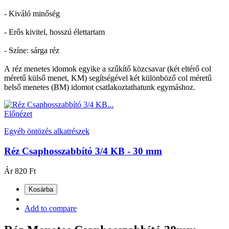
- Kiváló minőség
- Erős kivitel, hosszú élettartam
- Színe: sárga réz
A réz menetes idomok egyike a szűkítő közcsavar (két eltérő col
méretű külső menet, KM) segítségével két különböző col méretű
belső menetes (BM) idomot csatlakoztathatunk egymáshoz.
Előnézet
Egyéb öntözés alkatrészek
Réz Csaphosszabbító 3/4 KB - 30 mm
Ár
820 Ft
Kosárba
Add to compare