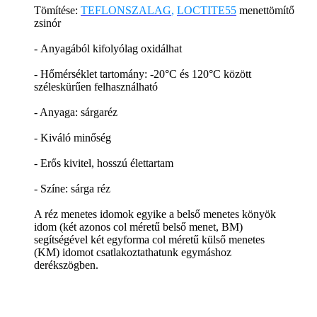
Tömítése:
TEFLONSZALAG
,
LOCTITE55
menettömítő
zsinór
- Anyagából kifolyólag oxidálhat
- Hőmérséklet tartomány: -20°C és 120°C között
széleskürűen felhasználható
- Anyaga: sárgaréz
- Kiváló minőség
- Erős kivitel, hosszú élettartam
- Színe: sárga réz
A réz menetes idomok egyike a belső menetes könyök
idom (két azonos col méretű belső menet, BM)
segítségével két egyforma col méretű külső menetes
(KM) idomot csatlakoztathatunk egymáshoz
derékszögben.