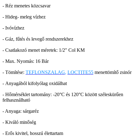
- Réz menetes közcsavar
- Hideg- meleg vízhez
- Ivóvízhez
- Gáz, fűtés és levegő rendszerekhez
- Csatlakozó menet méretek: 1/2" Col KM
- Max. Nyomás: 16 Bár
- Tömítése:
TEFLONSZALAG
,
LOCTITE55
menettömítő zsinór
- Anyagából kifolyólag oxidálhat
- Hőmérséklet tartomány: -20°C és 120°C között széleskürűen
felhasználható
- Anyaga: sárgaréz
- Kiváló minőség
- Erős kivitel, hosszú élettartam