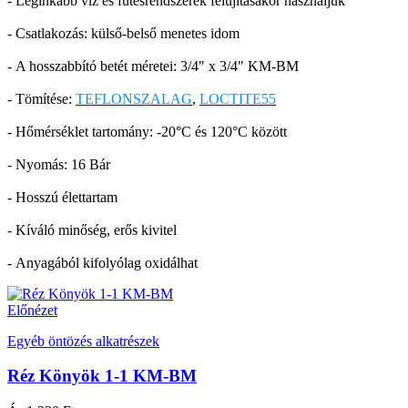
- Leginkább víz és fűtésrendszerek felújításakor használjuk
- Csatlakozás: külső-belső menetes idom
- A hosszabbító betét méretei: 3/4" x 3/4" KM-BM
- Tömítése:
TEFLONSZALAG
,
LOCTITE55
- Hőmérséklet tartomány: -20°C és 120°C között
- Nyomás: 16 Bár
- Hosszú élettartam
- Kíváló minőség, erős kivitel
- Anyagából kifolyólag oxidálhat
Előnézet
Egyéb öntözés alkatrészek
Réz Könyök 1-1 KM-BM