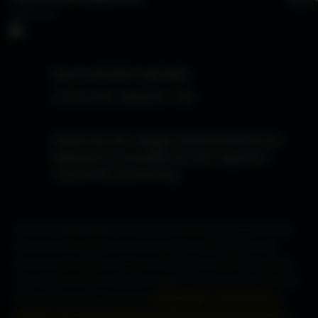
Kérje Szakértőink Segítségét
(1) 791-2239; +36(20) 951 1442
Kárpát-Aqua Kft. A Magyar Öntözéstechnikai Piac
Meghatározó Szereplője 2014-Óta. Segítünk A
Tervezéstől A Kivitelezésig.
TISZTELT VÁSÁRLÓK!
Kérjük az ünnepnapi és hosszú hétvégés
nyitvatartásunkról mindig érdeklődjön telefonon!. Az oldalon
feltüntetett árak forintban értendők, és tartalmazzák a 27% áfa-t.
A fotók csak illusztrációk, a valóságban a csomagolás, a színek és
formák minimálisan eltérhetnek!
FIGYELEM!
A webáruházban
található árak
CSAK a webes rendelések esetén érvényesek
!
Az