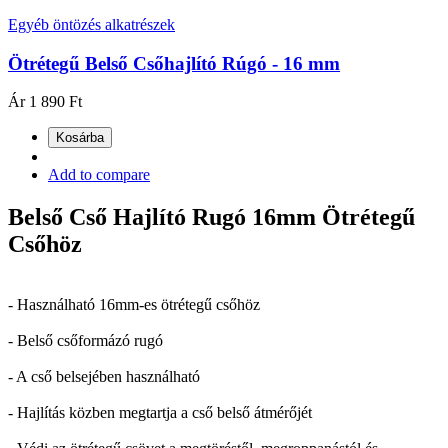
Egyéb öntözés alkatrészek
Ötrétegű Belső Csőhajlító Rúgó - 16 mm
Ár
1 890 Ft
Kosárba
Add to compare
Belső Cső Hajlító Rugó 16mm Ötrétegű
Csőhöz
- Használható 16mm-es ötrétegű csőhöz
- Belső csőformázó rugó
- A cső belsejében használható
- Hajlítás közben megtartja a cső belső átmérőjét