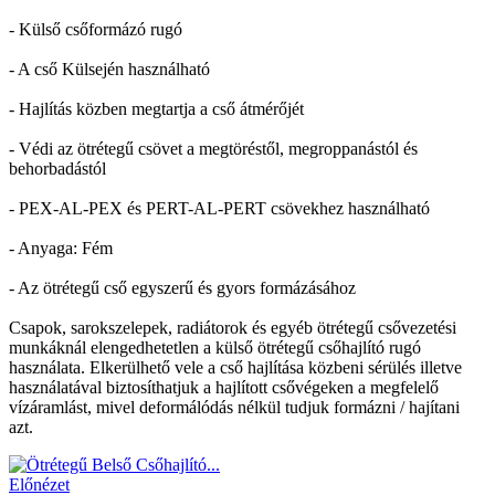
- Külső csőformázó rugó
- A cső Külsején használható
- Hajlítás közben megtartja a cső átmérőjét
- Védi az ötrétegű csövet a megtöréstől, megroppanástól és
behorbadástól
- PEX-AL-PEX és PERT-AL-PERT csövekhez használható
- Anyaga: Fém
- Az ötrétegű cső egyszerű és gyors formázásához
Csapok, sarokszelepek, radiátorok és egyéb ötrétegű csővezetési
munkáknál elengedhetetlen a külső ötrétegű csőhajlító rugó
használata. Elkerülhető vele a cső hajlítása közbeni sérülés illetve
használatával biztosíthatjuk a hajlított csővégeken a megfelelő
vízáramlást, mivel deformálódás nélkül tudjuk formázni / hajítani
azt.
Előnézet