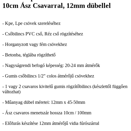
10cm Ász Csavarral, 12mm dübellel
- Kpe, Lpe csövek szereléséhez
- Csőbilincs PVC cső, Réz cső rögzítéséhez
- Horganyzott vagy fém csövekhez
- Betonba, téglába rögzíthető
- Nagyságrendi befogó képesség: 20-24 mm átmérők
- Gumis csőbilincs 1/2" colos átmérőjű csövekhez
- 1 vagy 2 csavaros kivitelű gumis rögzítőbilincs (készlettől függően
változhat)
- Műanyag dübel méretei: 12mm x 45-50mm
- Ász csavaros menetszár hossza 10cm / 100mm
- Előfurás készítése 12mm átmérőjű vidia fúrószárral