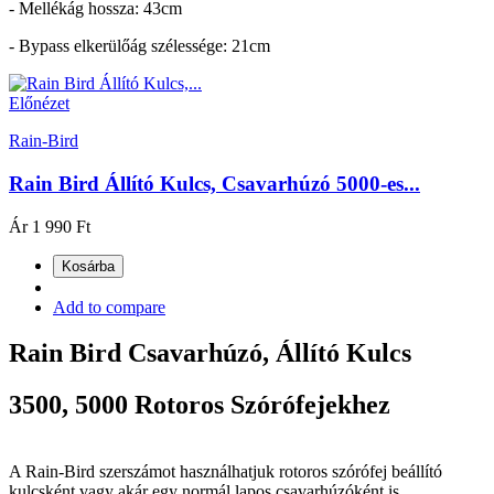
- Mellékág hossza: 43cm
- Bypass elkerülőág szélessége: 21cm
Előnézet
Rain-Bird
Rain Bird Állító Kulcs, Csavarhúzó 5000-es...
Ár
1 990 Ft
Kosárba
Add to compare
Rain Bird Csavarhúzó, Állító Kulcs
3500, 5000 Rotoros Szórófejekhez
A Rain-Bird szerszámot használhatjuk rotoros szórófej beállító
kulcsként vagy akár egy normál lapos csavarhúzóként is.