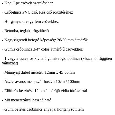
- Kpe, Lpe csövek szereléséhez
- Csőbilincs PVC cső, Réz cső rögzítéséhez
- Horganyzott vagy fém csövekhez
- Betonba, téglába rögzíthető
- Nagyságrendi befogó képesség: 26-30 mm átmérők
- Gumis csőbilincs 3/4" colos átmérőjű csövekhez
- 1 vagy 2 csavaros kivitelű gumis rögzítőbilincs (készlettől függően
változhat)
- Műanyag dübel méretei: 12mm x 45-50mm
- Ász csavaros menetszár hossza 10cm / 100mm
- Előfurás készítése 12mm átmérőjű vidia fúrószárral
- M8 menetszárral használható
- Gumi betétes csőbilincs anyaga: horganyzott fém