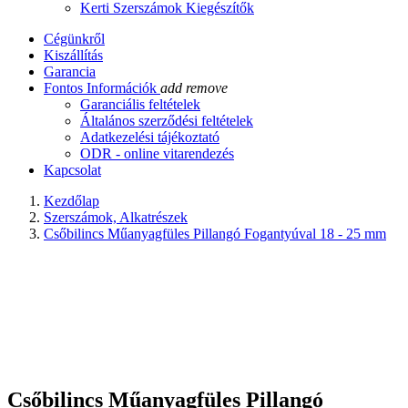
Kerti Szerszámok Kiegészítők
Cégünkről
Kiszállítás
Garancia
Fontos Információk
add
remove
Garanciális feltételek
Általános szerződési feltételek
Adatkezelési tájékoztató
ODR - online vitarendezés
Kapcsolat
Kezdőlap
Szerszámok, Alkatrészek
Csőbilincs Műanyagfüles Pillangó Fogantyúval 18 - 25 mm
Csőbilincs Műanyagfüles Pillangó