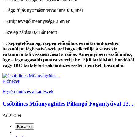
- Légkifújás nyomásintervalluma 0-0,4bár
- Kifújt levegő mennyisége 35m3/h
- Szelep zárása 0,4Bár fölött
- Csepegtetőszalag, csepegtetőcsőhöz és mikróöntözéshez
használjon légbeszívó szelepet hogy elkerülje a saras víz
vákuum általi visszaszívását a csőbe. Amennyiben rézsűt öntöz,
úgy a legmagasabb pontra szerelje be. Ejtő tartályból, hordóból
vagy IBC tartályból való öntözés esetén nem kell használni.
Előnézet
Egyéb öntözés alkatrészek
Csőbilincs Műanyagfüles Pillangó Fogantyúval 13...
Ár
290 Ft
Kosárba