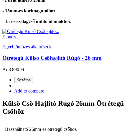
- Furat átmérő 15mm
- 15mm-es karimagumihoz
- 15-ös szalagcső indító idomokhoz
Előnézet
Egyéb öntözés alkatrészek
Ötrétegű Külső Csőhajlító Rúgó - 26 mm
Ár
3 890 Ft
Kosárba
Add to compare
Külső Cső Hajlító Rugó 26mm Ötrétegű
Csőhöz
- Használható 26mm-es ötrétegű csőhöz