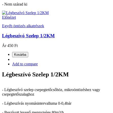
- Nem szárad ki
Előnézet
Egyéb öntözés alkatrészek
Légbeszívó Szelep 1/2KM
Ár
450 Ft
Kosárba
Add to compare
Légbeszívó Szelep 1/2KM
- Légbeszívó szelep csepegtetőcsőhöz, mikroöntözéshez vagy
csepegtetőszalaghoz
- Légbeszívás nyomásintervalluma 0-0,4bár
- Beszívott levegő mennyisége 80m3/h