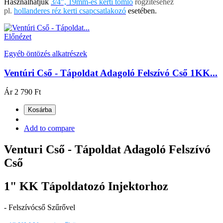
Használhatjuk
3/4", 19mm-es kerti tömlő
rögzítéséhez
pl.
hollanderes réz kerti csapcsatlakozó
esetében.
Előnézet
Egyéb öntözés alkatrészek
Ventúri Cső - Tápoldat Adagoló Felszívó Cső 1KK...
Ár
2 790 Ft
Kosárba
Add to compare
Venturi Cső - Tápoldat Adagoló Felszívó
Cső
1" KK Tápoldatozó Injektorhoz
- Felszívócső Szűrővel