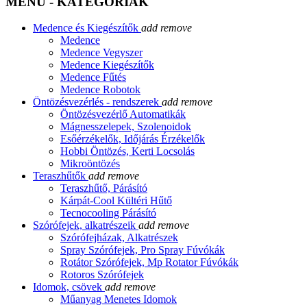
MENÜ - KATEGÓRIÁK
Medence és Kiegészítők
add
remove
Medence
Medence Vegyszer
Medence Kiegészítők
Medence Fűtés
Medence Robotok
Öntözésvezérlés - rendszerek
add
remove
Öntözésvezérlő Automatikák
Mágnesszelepek, Szolenoidok
Esőérzékelők, Időjárás Érzékelők
Hobbi Öntözés, Kerti Locsolás
Mikroöntözés
Teraszhűtők
add
remove
Teraszhűtő, Párásító
Kárpát-Cool Kültéri Hűtő
Tecnocooling Párásító
Szórófejek, alkatrészeik
add
remove
Szórófejházak, Alkatrészek
Spray Szórófejek, Pro Spray Fúvókák
Rotátor Szórófejek, Mp Rotator Fúvókák
Rotoros Szórófejek
Idomok, csövek
add
remove
Műanyag Menetes Idomok