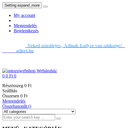
Setting
expand_more
My account
Megrendelés
Bejelentkezés
Neked szórófejre-, Ádinak Esélyre van szüksége!
adiert.hu
0
0 Ft
0
Részösszeg
0 Ft
Szállítás
Összesen
0 Ft
Megrendelés
Összehasonlít (
)