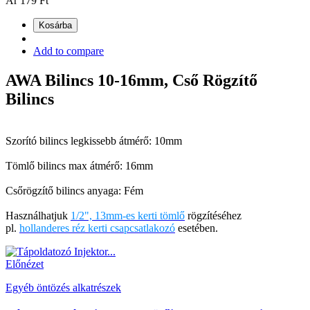
Ár
179 Ft
Kosárba
Add to compare
AWA Bilincs 10-16mm, Cső Rögzítő
Bilincs
Szorító bilincs legkissebb átmérő: 10mm
Tömlő bilincs max átmérő: 16mm
Csőrögzítő bilincs anyaga: Fém
Használhatjuk
1/2", 13mm-es kerti tömlő
rögzítéséhez
pl.
hollanderes réz kerti csapcsatlakozó
esetében.
Előnézet
Egyéb öntözés alkatrészek