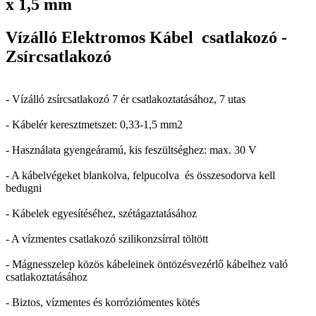
x 1,5 mm
Vízálló Elektromos Kábel csatlakozó -
Zsírcsatlakozó
- Vízálló zsírcsatlakozó 7 ér csatlakoztatásához, 7 utas
- Kábelér keresztmetszet: 0,33-1,5 mm2
- Használata gyengeáramú, kis feszültséghez: max. 30 V
- A kábelvégeket blankolva, felpucolva és összesodorva kell
bedugni
- Kábelek egyesítéséhez, szétágaztatásához
- A vízmentes csatlakozó szilikonzsírral töltött
- Mágnesszelep közös kábeleinek öntözésvezérlő kábelhez való
csatlakoztatásához
- Biztos, vízmentes és korróziómentes kötés