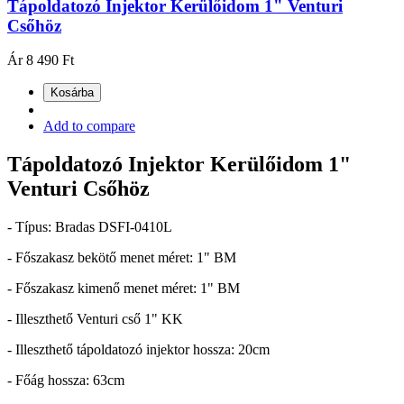
Tápoldatozó Injektor Kerülőidom 1" Venturi
Csőhöz
Ár
8 490 Ft
Kosárba
Add to compare
Tápoldatozó Injektor Kerülőidom 1"
Venturi Csőhöz
- Típus: Bradas DSFI-0410L
- Főszakasz bekötő menet méret: 1" BM
- Főszakasz kimenő menet méret: 1" BM
- Illeszthető Venturi cső 1" KK
- Illeszthető tápoldatozó injektor hossza: 20cm
- Főág hossza: 63cm