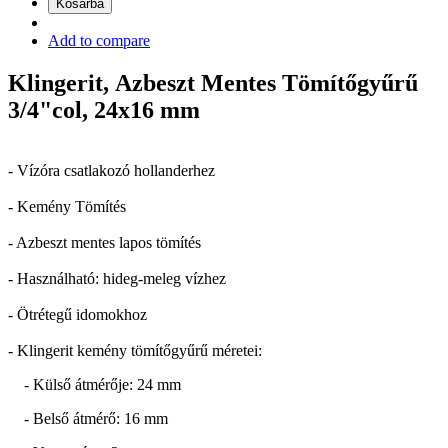
Kosárba
Add to compare
Klingerit, Azbeszt Mentes Tömítőgyűrű
3/4"col, 24x16 mm
- Vízóra csatlakozó hollanderhez
- Kemény Tömítés
- Azbeszt mentes lapos tömítés
- Használható: hideg-meleg vízhez
- Ötrétegű idomokhoz
- Klingerit kemény tömítőgyűrű méretei:
- Külső átmérője: 24 mm
- Belső átmérő: 16 mm