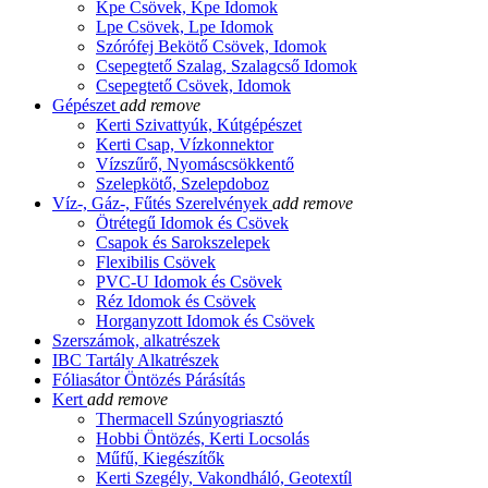
Kpe Csövek, Kpe Idomok
Lpe Csövek, Lpe Idomok
Szórófej Bekötő Csövek, Idomok
Csepegtető Szalag, Szalagcső Idomok
Csepegtető Csövek, Idomok
Gépészet
add
remove
Kerti Szivattyúk, Kútgépészet
Kerti Csap, Vízkonnektor
Vízszűrő, Nyomáscsökkentő
Szelepkötő, Szelepdoboz
Víz-, Gáz-, Fűtés Szerelvények
add
remove
Ötrétegű Idomok és Csövek
Csapok és Sarokszelepek
Flexibilis Csövek
PVC-U Idomok és Csövek
Réz Idomok és Csövek
Horganyzott Idomok és Csövek
Szerszámok, alkatrészek
IBC Tartály Alkatrészek
Fóliasátor Öntözés Párásítás
Kert
add
remove
Thermacell Szúnyogriasztó
Hobbi Öntözés, Kerti Locsolás
Műfű, Kiegészítők
Kerti Szegély, Vakondháló, Geotextíl