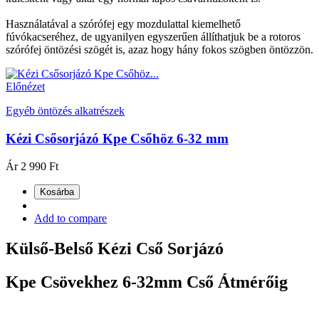
Használatával a szórófej egy mozdulattal kiemelhető
fúvókacseréhez, de ugyanilyen egyszerűen állíthatjuk be a rotoros
szórófej öntözési szögét is, azaz hogy hány fokos szögben öntözzön.
Előnézet
Egyéb öntözés alkatrészek
Kézi Csősorjázó Kpe Csőhöz 6-32 mm
Ár
2 990 Ft
Kosárba
Add to compare
Külső-Belső Kézi Cső Sorjázó
Kpe Csövekhez 6-32mm Cső Átmérőig