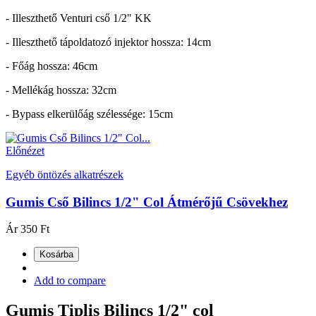
- Illeszthető Venturi cső 1/2" KK
- Illeszthető tápoldatozó injektor hossza: 14cm
- Főág hossza: 46cm
- Mellékág hossza: 32cm
- Bypass elkerülőág szélessége: 15cm
Előnézet
Egyéb öntözés alkatrészek
Gumis Cső Bilincs 1/2" Col Átmérőjű Csövekhez
Ár
350 Ft
Kosárba
Add to compare
Gumis Tiplis Bilincs 1/2" col