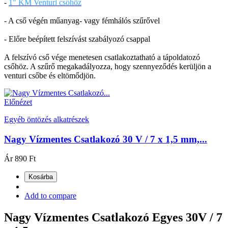
-
1" KM Venturi csőhöz
- A cső végén műanyag- vagy fémhálós szűrővel
- Előre beépített felszívást szabályozó csappal
A felszívó cső vége menetesen csatlakoztatható a tápoldatozó
csőhöz. A szűrő megakadályozza, hogy szennyeződés kerüljön a
venturi csőbe és eltömődjön.
Előnézet
Egyéb öntözés alkatrészek
Nagy Vízmentes Csatlakozó 30 V / 7 x 1,5 mm,...
Ár
890 Ft
Kosárba
Add to compare
Nagy Vízmentes Csatlakozó Egyes 30V / 7