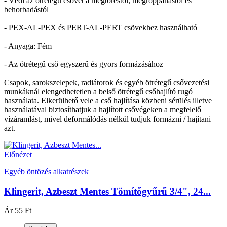
- Védi az ötrétegű csövet a megtöréstől, megroppanástól és
behorbadástól
- PEX-AL-PEX és PERT-AL-PERT csövekhez használható
- Anyaga: Fém
- Az ötrétegű cső egyszerű és gyors formázásához
Csapok, sarokszelepek, radiátorok és egyéb ötrétegű csővezetési
munkáknál elengedhetetlen a belső ötrétegű csőhajlító rugó
használata. Elkerülhető vele a cső hajlítása közbeni sérülés illetve
használatával biztosíthatjuk a hajlított csővégeken a megfelelő
vízáramlást, mivel deformálódás nélkül tudjuk formázni / hajítani
azt.
Előnézet
Egyéb öntözés alkatrészek
Klingerit, Azbeszt Mentes Tömítőgyűrű 3/4", 24...
Ár
55 Ft