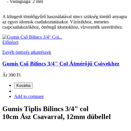
- Vastagsága: 2 mm
A klingerit tömítőgyűrű használatával nincs szükség tömítő anyagra
az egyes idomok csatlakoztatásakor. Vízórákhoz, menetes
csapcsatlakozókhoz, ötrétegű idomokhoz, vízvezeték szereléshez.
Előnézet
Egyéb öntözés alkatrészek
Gumis Cső Bilincs 3/4" Col Átmérőjű Csövekhez
Ár
390 Ft
Kosárba
Add to compare
Gumis Tiplis Bilincs 3/4" col
10cm Ász Csavarral, 12mm dübellel