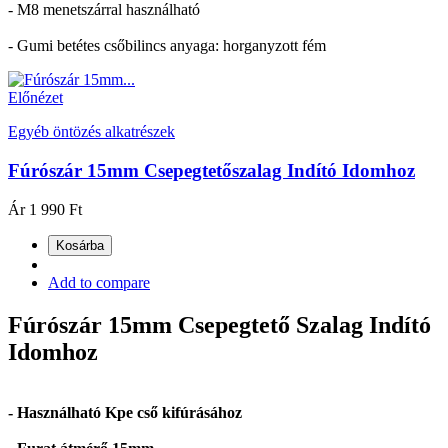
- M8 menetszárral használható
- Gumi betétes csőbilincs anyaga: horganyzott fém
Előnézet
Egyéb öntözés alkatrészek
Fúrószár 15mm Csepegtetőszalag Indító Idomhoz
Ár
1 990 Ft
Kosárba
Add to compare
Fúrószár 15mm Csepegtető Szalag Indító
Idomhoz
- Használható Kpe cső kifúrásához