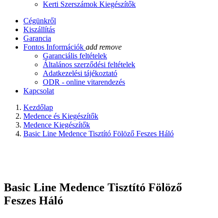
Kerti Szerszámok Kiegészítők
Cégünkről
Kiszállítás
Garancia
Fontos Információk
add
remove
Garanciális feltételek
Általános szerződési feltételek
Adatkezelési tájékoztató
ODR - online vitarendezés
Kapcsolat
Kezdőlap
Medence és Kiegészítők
Medence Kiegészítők
Basic Line Medence Tisztító Fölöző Feszes Háló
Basic Line Medence Tisztító Fölöző
Feszes Háló