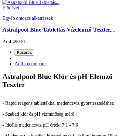
Előnézet
Egyéb öntözés alkatrészek
Astralpool Blue Tablettás Vízelemző Teszter,...
Ár
4 490 Ft
Kosárba
Add to compare
Astralpool Blue Klór és pH Elemző
Teszter
- Rapid reagens tablettákkal medencevíz gyorsteszteléshez
- Szabad klór és pH vízminőség mérő
- Ideális medencevíz pH érték: 7,1 - 7,6
- Medence víz ideális klórtartalma 0,4 - 0,8 miligramm / liter