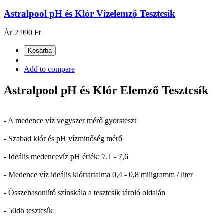
Astralpool pH és Klór Vízelemző Tesztcsík
Ár
2 990 Ft
Kosárba
Add to compare
Astralpool pH és Klór Elemző Tesztcsík
- A medence víz vegyszer mérő gyorsteszt
- Szabad klór és pH vízminőség mérő
- Ideális medencevíz pH érték: 7,1 - 7,6
- Medence víz ideális klórtartalma 0,4 - 0,8 miligramm / liter
- Összehasonlító színskála a tesztcsík tároló oldalán
- 50db tesztcsík