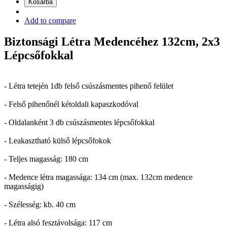
Kosárba
Add to compare
Biztonsági Létra Medencéhez 132cm, 2x3
Lépcsőfokkal
- Létra tetején 1db felső csúszásmentes pihenő felület
- Felső pihenőnél kétoldali kapaszkodóval
- Oldalanként 3 db csúszásmentes lépcsőfokkal
- Leakasztható külső lépcsőfokok
- Teljes magasság: 180 cm
- Medence létra magassága: 134 cm (max. 132cm medence
magasságig)
- Szélesség: kb. 40 cm
- Létra alsó fesztávolsága: 117 cm