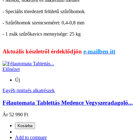
- Mosott, hőkezelt és baktérium mentes
- Speciális töredezett felületű szűrőhomok
- Szűrőhomok szemcseméret: 0,4-0,8 mm
- 1 zsák szűrőkavics mennyisége: 25 kg
Aktuális készletről érdeklődjön
e-mailben itt
Előnézet
Új
Egyéb öntözés alkatrészek
Félautomata Tablettás Medence Vegyszeradagoló...
Ár
52 990 Ft
Kosárba
Add to compare