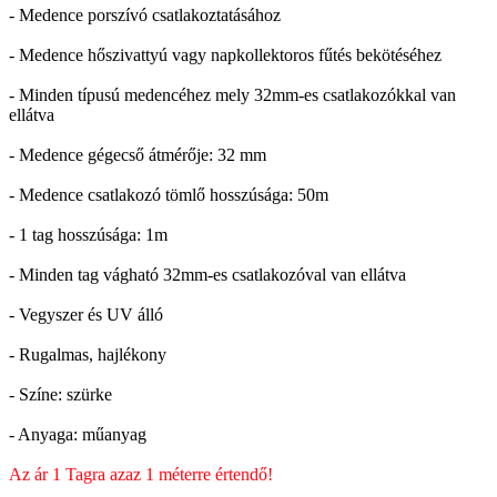
- Medence porszívó csatlakoztatásához
- Medence hőszivattyú vagy napkollektoros fűtés bekötéséhez
- Minden típusú medencéhez mely 32mm-es csatlakozókkal van
ellátva
- Medence gégecső átmérője: 32 mm
- Medence csatlakozó tömlő hosszúsága: 50m
- 1 tag hosszúsága: 1m
- Minden tag vágható 32mm-es csatlakozóval van ellátva
- Vegyszer és UV álló
- Rugalmas, hajlékony
- Színe: szürke
- Anyaga: műanyag
Az ár 1 Tagra azaz 1 méterre értendő!