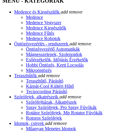
MENÜ - KATEGÓRIÁK
Medence és Kiegészítők
add
remove
Medence
Medence Vegyszer
Medence Kiegészítők
Medence Fűtés
Medence Robotok
Öntözésvezérlés - rendszerek
add
remove
Öntözésvezérlő Automatikák
Mágnesszelepek, Szolenoidok
Esőérzékelők, Időjárás Érzékelők
Hobbi Öntözés, Kerti Locsolás
Mikroöntözés
Teraszhűtők
add
remove
Teraszhűtő, Párásító
Kárpát-Cool Kültéri Hűtő
Tecnocooling Párásító
Szórófejek, alkatrészeik
add
remove
Szórófejházak, Alkatrészek
Spray Szórófejek, Pro Spray Fúvókák
Rotátor Szórófejek, Mp Rotator Fúvókák
Rotoros Szórófejek
Idomok, csövek
add
remove
Műanyag Menetes Idomok