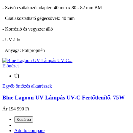
- Szívó csatlakozó adapter: 40 mm x 80 - 82 mm BM
- Csatlakoztatható gégecsövek: 40 mm
- Korrózió és vegyszer álló
- UV álló
- Anyaga: Polipropilén
Előnézet
Új
Egyéb öntözés alkatrészek
Blue Lagoon UV Lámpás UV-C Fertőtlenítő, 75W
Ár
194 990 Ft
Kosárba
Add to compare