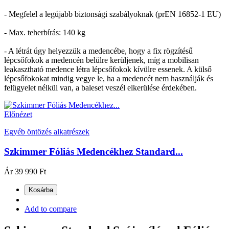
- Megfelel a legújabb biztonsági szabályoknak (prEN 16852-1 EU)
- Max. teherbírás: 140 kg
- A létrát úgy helyezzük a medencébe, hogy a fix rögzítésű
lépcsőfokok a medencén belülre kerüljenek, míg a mobilisan
leakasztható medence létra lépcsőfokok kívülre essenek. A külső
lépcsőfokokat mindig vegye le, ha a medencét nem használják és
felügyelet nélkül van, a baleset veszél elkerülése érdekében.
Előnézet
Egyéb öntözés alkatrészek
Szkimmer Fóliás Medencékhez Standard...
Ár
39 990 Ft
Kosárba
Add to compare