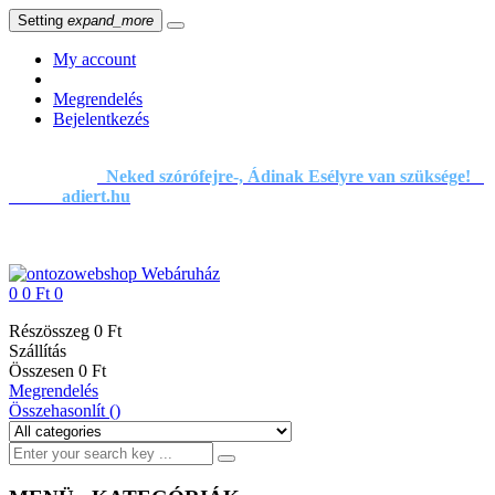
Setting
expand_more
My account
Megrendelés
Bejelentkezés
Neked szórófejre-, Ádinak Esélyre van szüksége!
adiert.hu
0
0 Ft
0
Részösszeg
0 Ft
Szállítás
Összesen
0 Ft
Megrendelés
Összehasonlít (
)