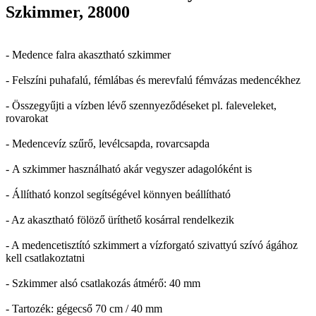
Szkimmer, 28000
- Medence falra akasztható szkimmer
- Felszíni puhafalú, fémlábas és merevfalú fémvázas medencékhez
- Összegyűjti a vízben lévő szennyeződéseket pl. faleveleket,
rovarokat
- Medencevíz szűrő, levélcsapda, rovarcsapda
- A szkimmer használható akár vegyszer adagolóként is
- Állítható konzol segítségével könnyen beállítható
- Az akasztható fölöző üríthető kosárral rendelkezik
- A medencetisztító szkimmert a vízforgató szivattyú szívó ágához
kell csatlakoztatni
- Szkimmer alsó csatlakozás átmérő: 40 mm
- Tartozék: gégecső 70 cm / 40 mm