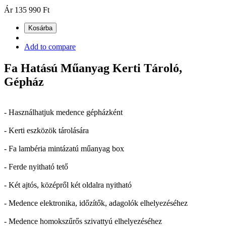
Ár
135 990 Ft
Kosárba
Add to compare
Fa Hatású Műanyag Kerti Tároló,
Gépház
- Használhatjuk medence gépházként
- Kerti eszközök tárolására
- Fa lambéria mintázatú műanyag box
- Ferde nyitható tető
- Két ajtós, középről két oldalra nyitható
- Medence elektronika, időzítők, adagolók elhelyezéséhez
- Medence homokszűrős szivattyú elhelyezéséhez