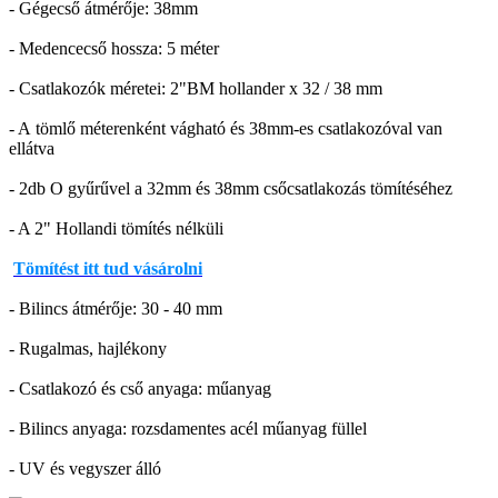
- Gégecső átmérője: 38mm
- Medencecső hossza: 5 méter
- Csatlakozók méretei: 2"BM hollander x 32 / 38 mm
- A tömlő méterenként vágható és 38mm-es csatlakozóval van
ellátva
- 2db O gyűrűvel a 32mm és 38mm csőcsatlakozás tömítéséhez
- A 2" Hollandi tömítés nélküli
Tömítést itt tud vásárolni
- Bilincs átmérője: 30 - 40 mm
- Rugalmas, hajlékony
- Csatlakozó és cső anyaga: műanyag
- Bilincs anyaga: rozsdamentes acél műanyag füllel
- UV és vegyszer álló