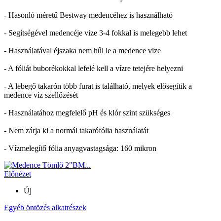
- Hasonló méretű Bestway medencéhez is használható
- Segítségével medencéje vize 3-4 fokkal is melegebb lehet
- Használatával éjszaka nem hűl le a medence vize
- A fóliát buborékokkal lefelé kell a vízre tetejére helyezni
- A lebegő takarón több furat is található, melyek elősegítik a
medence víz szellőzését
- Használatához megfelelő pH és klór szint szükséges
- Nem zárja ki a normál takarófólia használatát
- Vízmelegítő fólia anyagvastagsága: 160 mikron
Előnézet
Új
Egyéb öntözés alkatrészek