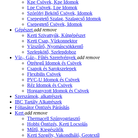
Kpe Csövek, Kpe Idomok
Lpe Csövek, Lpe Idomok
Szórófej Bekötő Csövek, Idomok
Csepegtető Szalag, Szalagcső Idomok
Csepegtető Csövek, Idomok
Gépészet
add
remove
Kerti Szivattyúk, Kútgépészet
Kerti Csap, Vízkonnektor
Vízszűrő, Nyomáscsökkentő
Szelepkötő, Szelepdoboz
Víz-, Gáz-, Fűtés Szerelvények
add
remove
Ötrétegű Idomok és Csövek
Csapok és Sarokszelepek
Flexibilis Csövek
PVC-U Idomok és Csövek
Réz Idomok és Csövek
Horganyzott Idomok és Csövek
Szerszámok, alkatrészek
IBC Tartály Alkatrészek
Fóliasátor Öntözés Párásítás
Kert
add
remove
Thermacell Szúnyogriasztó
Hobbi Öntözés, Kerti Locsolás
Műfű, Kiegészítők
Kerti Szegély, Vakondháló, Geotextíl