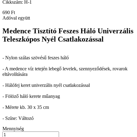
Cikkszám:
H-1
690 Ft
Adóval együtt
Medence Tisztító Feszes Háló Univerzális
Teleszkópos Nyél Csatlakozással
- Nylon szálas szövésű feszes háló
- A medence víz tetején lebegő levelek, szennyeződések, rovarok
eltávolítására
- Hálófej keret univerzális nyél csatlakozással
- Fölöző háló kerete műanyag
- Mérete kb. 30 x 35 cm
- Színe: Változó
Mennyiség