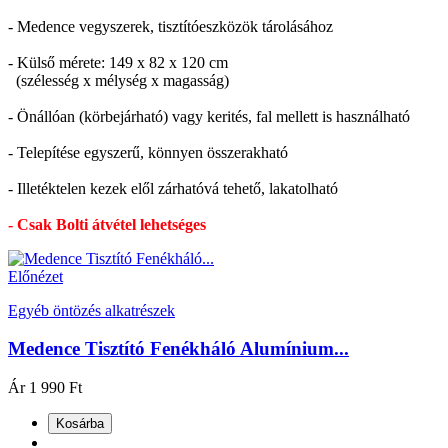
- Medence vegyszerek, tisztítóeszközök tárolásához
- Külső mérete: 149 x 82 x 120 cm
(szélesség x mélység x magasság)
- Önállóan (körbejárható) vagy kerités, fal mellett is használható
- Telepítése egyszerű, könnyen összerakható
- Illetéktelen kezek elől zárhatóvá tehető, lakatolható
- Csak Bolti átvétel lehetséges
Előnézet
Egyéb öntözés alkatrészek
Medence Tisztító Fenékháló Alumínium...
Ár
1 990 Ft
Kosárba