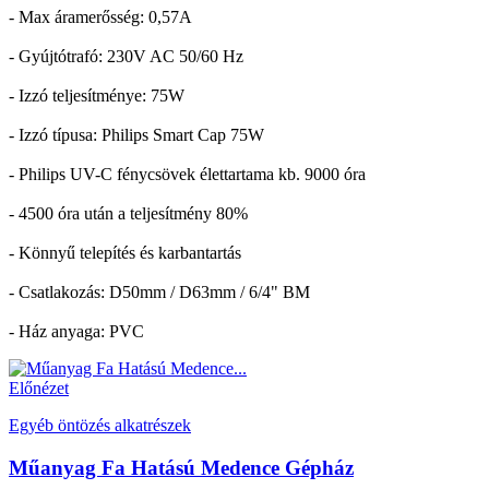
- Max áramerősség: 0,57A
- Gyújtótrafó: 230V AC 50/60 Hz
- Izzó teljesítménye: 75W
- Izzó típusa: Philips Smart Cap 75W
- Philips UV-C fénycsövek élettartama kb. 9000 óra
- 4500 óra után a teljesítmény 80%
- Könnyű telepítés és karbantartás
- Csatlakozás: D50mm / D63mm / 6/4" BM
- Ház anyaga: PVC
Előnézet
Egyéb öntözés alkatrészek
Műanyag Fa Hatású Medence Gépház