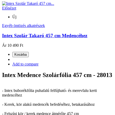
Előnézet
Új
Egyéb öntözés alkatrészek
Intex Szolár Takaró 457 cm Medencéhez
Ár
10 490 Ft
Kosárba
Add to compare
Intex Medence Szolárfólia 457 cm - 28013
- Intex buborékfólia puhafalú felfújható- és merevfalu kerti
medencéhez
- Kerek, kör alakú medencék befedéséhez, betakarásához
- Felszíni kör / kerek medence átmérője 457 cm