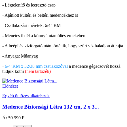
- Légtelenítő és leeresztő csap
- Ajánlott kültéri és beltéri medencékhez is
- Csatlakozási méretek: 6/4" BM
- Menetes fedél a könnyű utántöltés érdekében
- A beépítés vízforgató után történik, hogy szűrt víz haladjon át rajta
- Anyaga: Műanyag
-
6/4"KM x 32/38 mm csatlakozóval
a medence gégecsövét hozzá
tudjuk kötni
(nem tartozék)
Előnézet
Egyéb öntözés alkatrészek
Medence Biztonsági Létra 132 cm, 2 x 3...
Ár
59 990 Ft