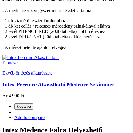
- A medence víz vegyszer mérő készlet tartalma:
1 db vízmérő teszter tárolódoboz
1 db két cellás / rekeszes mérőedény színskálával ellátva
2 levél PHENOL RED (20db tabletta) - pH méréshez
2 levél DPD-1 No1 (20db tabletta) - klór méréshez
- A mérést hetente ajánlott elvégezni
Előnézet
Egyéb öntözés alkatrészek
Intex Peremre Akasztható Medence Szkimmer
Ár
4 990 Ft
Kosárba
Add to compare
Intex Medence Falra Helyezhető