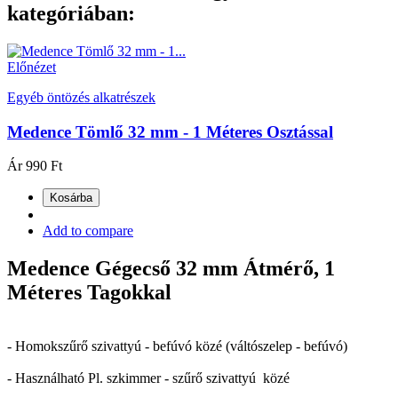
kategóriában:
Előnézet
Egyéb öntözés alkatrészek
Medence Tömlő 32 mm - 1 Méteres Osztással
Ár
990 Ft
Kosárba
Add to compare
Medence Gégecső 32 mm Átmérő, 1
Méteres Tagokkal
- Homokszűrő szivattyú - befúvó közé (váltószelep - befúvó)
- Használható Pl. szkimmer - szűrő szivattyú közé