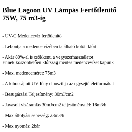
Blue Lagoon UV Lámpás Fertőtlenítő
75W, 75 m3-ig
- UV-C Medencevíz fertőtlenítő
- Lebontja a medence vízében található kötött klórt
- Akár 80%-al is csökkenti a vegyszerhasználatot
Ennek köszönhetően klórszag mentes medencevízet kapunk
- Max. medenceméret: 75m3
- A kibocsájtott UV fény elpusztítja az egysejtű életformákat
- Besugárzási Teljesítmény: 30mJ/cm2
- Javasolt vízáramlás 30mJ/cm2 teljesítménynél: 16m3/h
- Max átfolyási sebesség: 23m3/h
- Max nyomás: 2bár