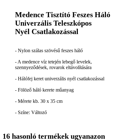
Medence Tisztító Feszes Háló
Univerzális Teleszkópos
Nyél Csatlakozással
- Nylon szálas szövésű feszes háló
- A medence víz tetején lebegő levelek,
szennyeződések, rovarok eltávolítására
- Hálófej keret univerzális nyél csatlakozással
- Fölöző háló kerete műanyag
- Mérete kb. 30 x 35 cm
- Színe: Változó
16 hasonló termékek ugyanazon